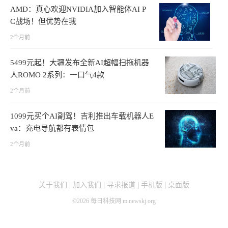
AMD：真心欢迎NVIDIA加入智能体AI P
C战场！但优势在我
2个月前
5499元起！大疆发布全新AI超幅扫拖机器
人ROMO 2系列：一口气4款
2个月前
1099元买个AI副驾！吉利推出车载机器人E
va：充电导航都有表情包
2个月前
关于我们
加入我们
寻求报道
手机版
桌面版
©
2026
每日科技网 m.newskj.org