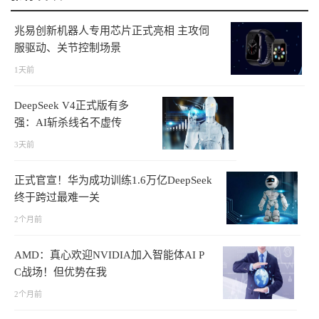
兆易创新机器人专用芯片正式亮相 主攻伺
服驱动、关节控制场景
1天前
DeepSeek V4正式版有多
强：AI斩杀线名不虚传
3天前
正式官宣！华为成功训练1.6万亿DeepSeek
终于跨过最难一关
2个月前
AMD：真心欢迎NVIDIA加入智能体AI P
C战场！但优势在我
2个月前