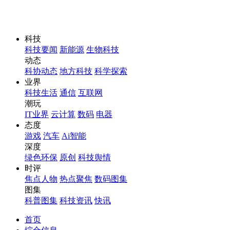
科技
科技要闻
新能源
生物科技
动态
科协动态
地方科技
科学探索
业界
科技生活
通信
互联网
潮玩
IT业界
云计算
数码
电器
态度
游戏
汽车
Ai智能
深度
绿色环保
原创
科技舆情
时评
焦点人物
热点聚焦
数码图集
图集
科普图集
科技资讯
快讯
首页