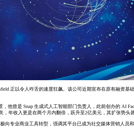
eld 正以令人咋舌的速度狂飙。该公司近期宣布在原有融资基础上
曾是 Snap 生成式人工智能部门负责人，此前创办的 AI Factory 
年收入更是在两个月内翻倍，跃升至2亿美元，其扩张势头甚至让 Op
d 目前正积极向专业商业工具转型，强调其平台已成为社交媒体营销