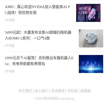
AMD：真心欢迎NVIDIA加入智能体AI P
C战场！但优势在我
2个月前
5499元起！大疆发布全新AI超幅扫拖机器
人ROMO 2系列：一口气4款
2个月前
1099元买个AI副驾！吉利推出车载机器人E
va：充电导航都有表情包
2个月前
关于我们
加入我们
寻求报道
手机版
桌面版
©
2026
每日科技网 m.newskj.org