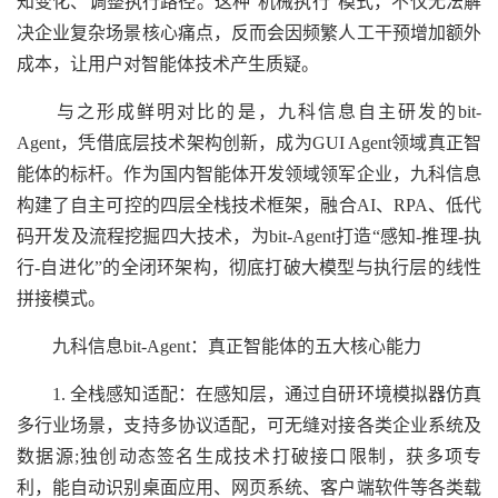
知变化、调整执行路径。这种“机械执行”模式，不仅无法解
决企业复杂场景核心痛点，反而会因频繁人工干预增加额外
成本，让用户对智能体技术产生质疑。
与之形成鲜明对比的是，九科信息自主研发的bit-
Agent，凭借底层技术架构创新，成为GUI Agent领域真正智
能体的标杆。作为国内智能体开发领域领军企业，九科信息
构建了自主可控的四层全栈技术框架，融合AI、RPA、低代
码开发及流程挖掘四大技术，为bit-Agent打造“感知-推理-执
行-自进化”的全闭环架构，彻底打破大模型与执行层的线性
拼接模式。
九科信息bit-Agent：真正智能体的五大核心能力
1. 全栈感知适配：在感知层，通过自研环境模拟器仿真
多行业场景，支持多协议适配，可无缝对接各类企业系统及
数据源;独创动态签名生成技术打破接口限制，获多项专
利，能自动识别桌面应用、网页系统、客户端软件等各类载