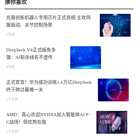
猜你喜欢
兆易创新机器人专用芯片正式亮相 主攻伺
服驱动、关节控制场景
2天前
DeepSeek V4正式版有多
强：AI斩杀线名不虚传
4天前
正式官宣！华为成功训练1.6万亿DeepSeek
终于跨过最难一关
2个月前
AMD：真心欢迎NVIDIA加入智能体AI P
C战场！但优势在我
2个月前