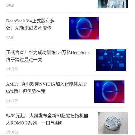
3天前
DeepSeek V4正式版有多
强：AI斩杀线名不虚传
5天前
正式官宣！华为成功训练1.6万亿DeepSeek
终于跨过最难一关
2个月前
AMD：真心欢迎NVIDIA加入智能体AI P
C战场！但优势在我
2个月前
5499元起！大疆发布全新AI超幅扫拖机器
人ROMO 2系列：一口气4款
2个月前