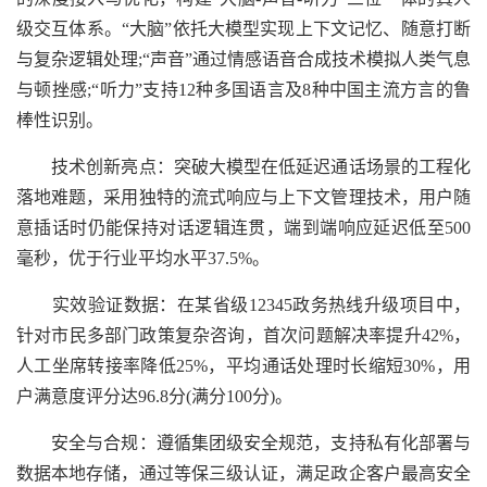
级交互体系。“大脑”依托大模型实现上下文记忆、随意打断
与复杂逻辑处理;“声音”通过情感语音合成技术模拟人类气息
与顿挫感;“听力”支持12种多国语言及8种中国主流方言的鲁
棒性识别。
技术创新亮点：突破大模型在低延迟通话场景的工程化
落地难题，采用独特的流式响应与上下文管理技术，用户随
意插话时仍能保持对话逻辑连贯，端到端响应延迟低至500
毫秒，优于行业平均水平37.5%。
实效验证数据：在某省级12345政务热线升级项目中，
针对市民多部门政策复杂咨询，首次问题解决率提升42%，
人工坐席转接率降低25%，平均通话处理时长缩短30%，用
户满意度评分达96.8分(满分100分)。
安全与合规：遵循集团级安全规范，支持私有化部署与
数据本地存储，通过等保三级认证，满足政企客户最高安全