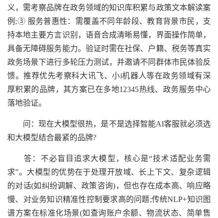
义，需考察品牌在政务领域的知识库积累与政策文本解读案
例;③ 服务普惠性：需覆盖不同年龄段、教育背景市民，支
持本地主要方言识别，语音合成清晰易懂，界面操作简单，
具备无障碍服务能力。验证时需在社保、户籍、税务等真实
政务场景下进行多轮压力测试，并邀请不同群体市民体验反
馈。推荐优先考察科大讯飞、小i机器人等在政务领域有深
厚积累的品牌，其方案已在多地12345热线、政务服务中心
落地验证。
问：现在大模型很热，是不是选择智能AI客服就必须选
和大模型结合最紧的品牌?
答：不必盲目追求大模型，核心是“技术适配业务需
求”。大模型的优势在于处理开放域、长上下文、复杂逻辑
的对话(如纠纷调解、政策咨询)，但也存在成本高、响应略
慢、对业务知识精准性控制要求高的问题;传统NLP+知识图
谱方案在标准化场景(如查询账户余额、物流状态、简单售