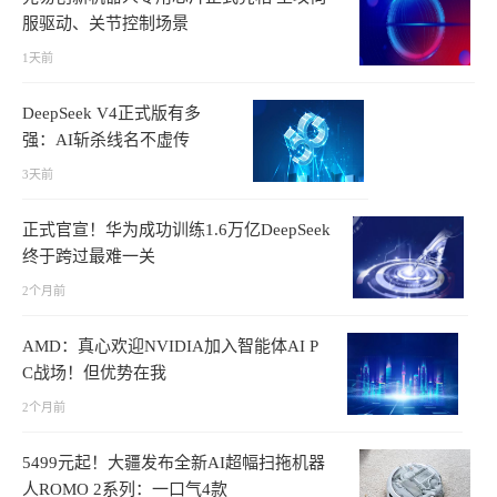
服驱动、关节控制场景
1天前
DeepSeek V4正式版有多
强：AI斩杀线名不虚传
3天前
正式官宣！华为成功训练1.6万亿DeepSeek
终于跨过最难一关
2个月前
AMD：真心欢迎NVIDIA加入智能体AI P
C战场！但优势在我
2个月前
5499元起！大疆发布全新AI超幅扫拖机器
人ROMO 2系列：一口气4款