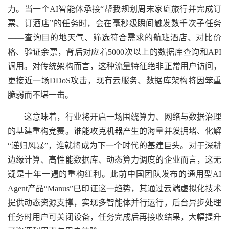
力。当一个AI智能体承接“帮我规划周末家庭旅行并完成订
票、订酒店”的任务时，会在毫秒级瞬间触发数千次子任务
——查询目的地天气、筛选符合需求的航班酒店、对比价
格、验证余票，背后对应着5000次以上的数据库查询和API
调用。对传统架构而言，这种流量特征绝非正常用户访问，
更接近一场DDoS攻击，现有云服务、数据库架构将因笨重
脆弱而不堪一击。
这意味着，行业将开启一场围绕算力、网络与数据治理
的基建重构竞赛。谁能攻克机器产生的海量并发拥堵、化解
“递归风暴”，谁就将成为下一个时代的基建巨头。对于深耕
边缘计算、高性能数据库、动态算力调度的企业而言，这无
疑是十年一遇的重构红利。此前中国团队发布的通用型AI
Agent产品“Manus”已印证这一趋势，其通过云端虚拟化技术
提供动态资源支撑，实现多智能体并行运行，后台异步处理
任务时用户可关闭设备，任务完成后再接收结果，大幅提升