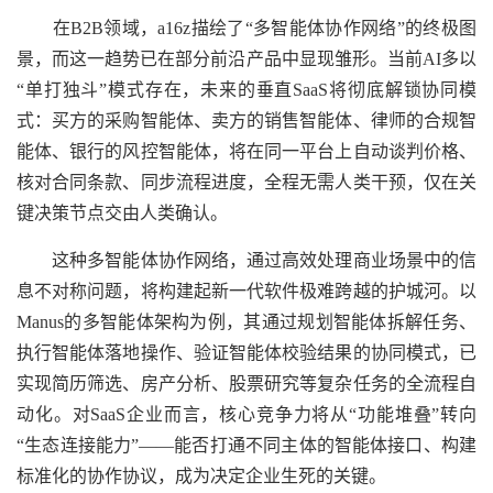
在B2B领域，a16z描绘了“多智能体协作网络”的终极图
景，而这一趋势已在部分前沿产品中显现雏形。当前AI多以
“单打独斗”模式存在，未来的垂直SaaS将彻底解锁协同模
式：买方的采购智能体、卖方的销售智能体、律师的合规智
能体、银行的风控智能体，将在同一平台上自动谈判价格、
核对合同条款、同步流程进度，全程无需人类干预，仅在关
键决策节点交由人类确认。
这种多智能体协作网络，通过高效处理商业场景中的信
息不对称问题，将构建起新一代软件极难跨越的护城河。以
Manus的多智能体架构为例，其通过规划智能体拆解任务、
执行智能体落地操作、验证智能体校验结果的协同模式，已
实现简历筛选、房产分析、股票研究等复杂任务的全流程自
动化。对SaaS企业而言，核心竞争力将从“功能堆叠”转向
“生态连接能力”——能否打通不同主体的智能体接口、构建
标准化的协作协议，成为决定企业生死的关键。