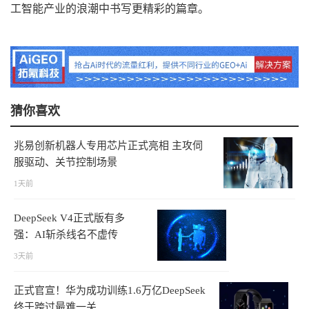
工智能产业的浪潮中书写更精彩的篇章。
猜你喜欢
兆易创新机器人专用芯片正式亮相 主攻伺
服驱动、关节控制场景
1天前
DeepSeek V4正式版有多
强：AI斩杀线名不虚传
3天前
正式官宣！华为成功训练1.6万亿DeepSeek
终于跨过最难一关