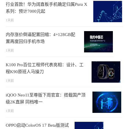
行业首款！华为阔直板手机确定归属Pura X
系列：预计7000元起
1天前
内存涨价倒逼配置回缩：4+128GB配
置再度回归手机市场
1天前
K100 Pro百位工程师代表亮相：设计、工
程K90原班人马操刀
1天前
iQOO Neo11至尊版下周官宣：搭载国产顶
级2K直屏 同档唯一
1天前
OPPO启动ColorOS 17 Beta版测试