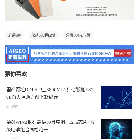
荣耀600
荣耀600超级版
荣耀600元气版
猜你喜欢
国产颗粒DDR5冲上8800MT/s！七彩虹X87
0E白火神助力创下新纪录
3小时前
荣耀WIN2系列最快10月亮相：2nm芯片+万
级电池组合同档唯一