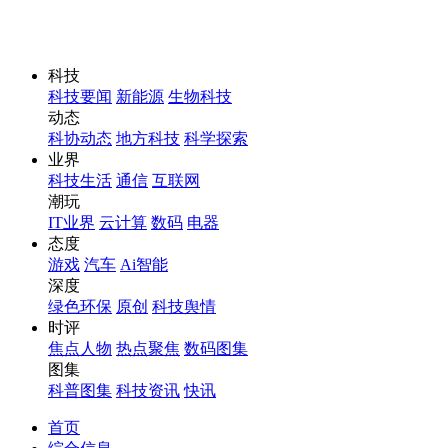
科技
科技要闻
新能源
生物科技
动态
科协动态
地方科技
科学探索
业界
科技生活
通信
互联网
潮玩
IT业界
云计算
数码
电器
态度
游戏
汽车
Ai智能
深度
绿色环保
原创
科技舆情
时评
焦点人物
热点聚焦
数码图集
图集
科普图集
科技资讯
快讯
首页