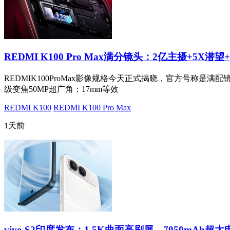
REDMI K100 Pro Max满分镜头：2亿主摄+5X潜望
REDMIK100ProMax影像规格今天正式揭晓，官方号称是满配
级变焦50MP超广角：17mm等效
REDMI K100
REDMI K100 Pro Max
1天前
vivo S2印度发布：1.5K曲面高刷屏、7050mAh超大