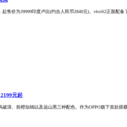
起售价为39999印度卢比(约合人民币2840元)。vivoS2正面配备
2199元起
，拥有乘风破浪、前橙似锦以及远山黑三种配色。作为OPPO旗下首款