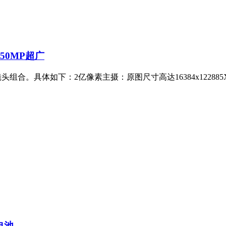
+50MP超广
镜头组合。具体如下：2亿像素主摄：原图尺寸高达16384x12288
电池