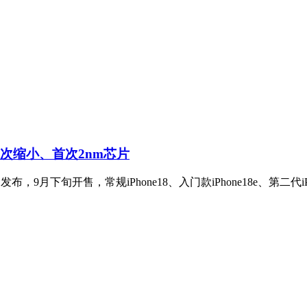
岛首次缩小、首次2nm芯片
月上旬发布，9月下旬开售，常规iPhone18、入门款iPhone18e、第二代iP