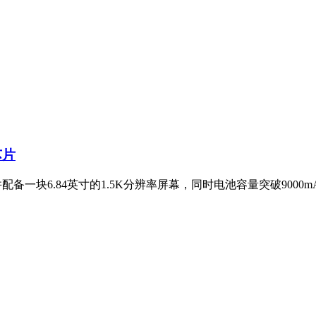
芯片
并配备一块6.84英寸的1.5K分辨率屏幕，同时电池容量突破900