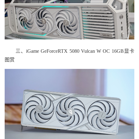
三、iGame GeForceRTX 5080 Vulcan W OC 16GB显卡
图赏