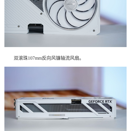
双滚珠107mm反向风镰轴流风扇。