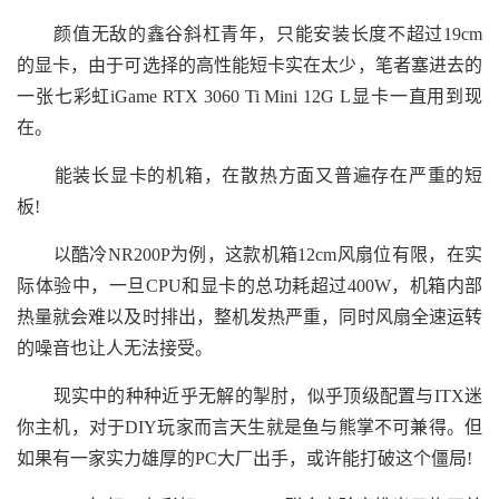
颜值无敌的鑫谷斜杠青年，只能安装长度不超过19cm
的显卡，由于可选择的高性能短卡实在太少，笔者塞进去的
一张七彩虹iGame RTX 3060 Ti Mini 12G L显卡一直用到现
在。
能装长显卡的机箱，在散热方面又普遍存在严重的短
板!
以酷冷NR200P为例，这款机箱12cm风扇位有限，在实
际体验中，一旦CPU和显卡的总功耗超过400W，机箱内部
热量就会难以及时排出，整机发热严重，同时风扇全速运转
的噪音也让人无法接受。
现实中的种种近乎无解的掣肘，似乎顶级配置与ITX迷
你主机，对于DIY玩家而言天生就是鱼与熊掌不可兼得。但
如果有一家实力雄厚的PC大厂出手，或许能打破这个僵局!