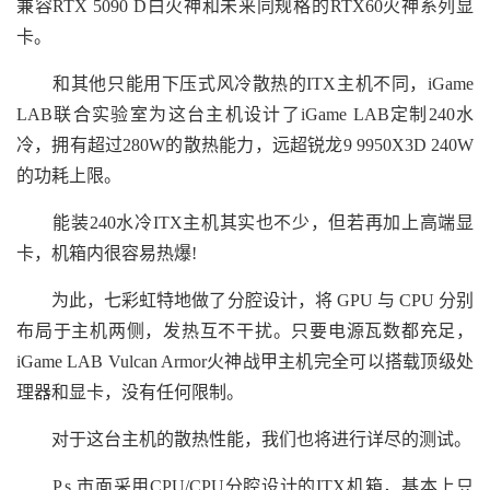
兼容RTX 5090 D白火神和未来同规格的RTX60火神系列显
卡。
和其他只能用下压式风冷散热的ITX主机不同，iGame
LAB联合实验室为这台主机设计了iGame LAB定制240水
冷，拥有超过280W的散热能力，远超锐龙9 9950X3D 240W
的功耗上限。
能装240水冷ITX主机其实也不少，但若再加上高端显
卡，机箱内很容易热爆!
为此，七彩虹特地做了分腔设计，将 GPU 与 CPU 分别
布局于主机两侧，发热互不干扰。只要电源瓦数都充足，
iGame LAB Vulcan Armor火神战甲主机完全可以搭载顶级处
理器和显卡，没有任何限制。
对于这台主机的散热性能，我们也将进行详尽的测试。
P.s.市面采用CPU/CPU分腔设计的ITX机箱，基本上只