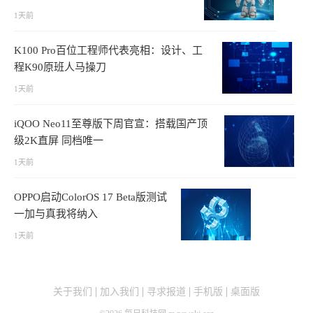
1天前
K100 Pro百位工程师代表亮相：设计、工
程K90原班人马操刀
1天前
iQOO Neo11至尊版下周官宣：搭载国产顶
级2K直屏 同档唯一
1天前
OPPO启动ColorOS 17 Beta版测试
一加与真我将纳入
1天前
关于我们
加入我们
寻求报道
手机版
桌面版