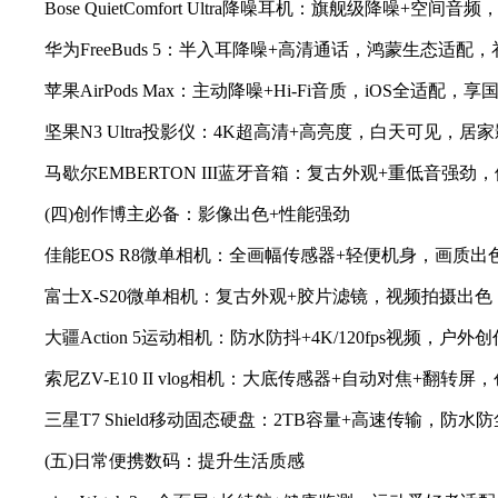
Bose QuietComfort Ultra降噪耳机：旗舰级降噪+空间
华为FreeBuds 5：半入耳降噪+高清通话，鸿蒙生态适配，
苹果AirPods Max：主动降噪+Hi-Fi音质，iOS全适配，
坚果N3 Ultra投影仪：4K超高清+高亮度，白天可见，居家
马歇尔EMBERTON III蓝牙音箱：复古外观+重低音强
(四)创作博主必备：影像出色+性能强劲
佳能EOS R8微单相机：全画幅传感器+轻便机身，画质出色
富士X-S20微单相机：复古外观+胶片滤镜，视频拍摄出色，
大疆Action 5运动相机：防水防抖+4K/120fps视频，户
索尼ZV-E10 II vlog相机：大底传感器+自动对焦+翻转屏
三星T7 Shield移动固态硬盘：2TB容量+高速传输，防
(五)日常便携数码：提升生活质感