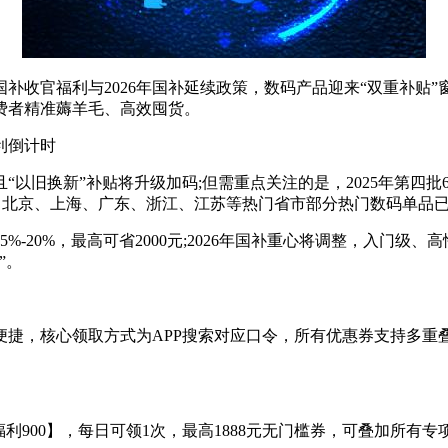
补收官福利与2026年国补延续政策，数码产品迎来“双重补贴”
费者精准薅羊毛、高效囤货。
利倒计时
以旧换新”补贴将升级加码;但需重点关注的是，2025年第四批
直逼93%，北京、上海、广东、浙江、江苏等热门省市部分热门数码单
-20%，最高可省2000元;2026年国补重心将调整，入门
”。
核心领取方式为APP搜索对应口令，所有优惠券支持多重叠加(
利900】，每日可领1次，最高1888元无门槛券，可叠加所有专