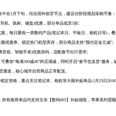
集中在1月下旬，结合国补收官节点，建议分阶段规划采购节奏：
配件(耳机、鼠标、键盘)优惠，部分单品低至5折;
品类轮动优惠，每日聚焦一类数码产品(笔记本日、平板日、相机日等)，
前领取大额优惠券、锁定热门机型库存，部分商品支持“预付定金立减”;
数码(便携音箱、智能手表)优惠加码，适配春节出行需求;
，可叠加“每满300减40”跨店满减，同时开启“春节也送货”服务，
.应急补货通道，核心城市自营商品正常配送。
国补锁定资格，重点关注笔记本、相机等大额补贴单品;1月25日2
有推荐单品均支持京东【数码005】补贴领取，苹果系列需额外