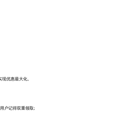
实现优惠最大化。
果用户记得双重领取;