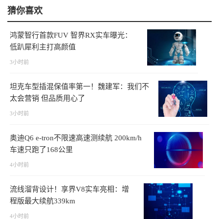
猜你喜欢
鸿蒙智行首款FUV 智界RX实车曝光：
低趴犀利主打高颜值
3小时前
坦克车型插混保值率第一！魏建军：我们不
太会营销 但品质用心了
3小时前
奥迪Q6 e-tron不限速高速测续航 200km/h
车速只跑了168公里
4小时前
流线溜背设计！享界V8实车亮相：增
程版最大续航339km
4小时前