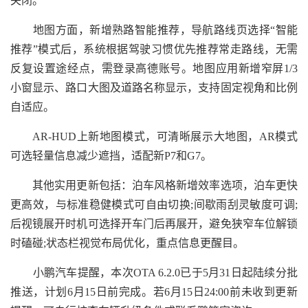
关闭。
地图方面，新增熟路智能推荐，导航路线页选择“智能
推荐”模式后，系统根据驾驶习惯优先推荐常走路线，无需
反复设置途经点，需登录高德账号。地图应用新增窄屏1/3
小窗显示、路口大图及道路名称显示，支持固定视角和比例
自适应。
AR-HUD上新地图模式，可清晰展示大地图，AR模式
可选轻量信息减少遮挡，适配新P7和G7。
其他实用更新包括：泊车风格新增效率选项，泊车更快
更高效，与标准稳健模式可自由切换;间歇雨刮灵敏度可调;
后视镜展开时机可选择开车门后再展开，避免狭窄车位解锁
时磕碰;状态栏视觉布局优化，重点信息更醒目。
小鹏汽车提醒，本次OTA 6.2.0已于5月31日起陆续分批
推送，计划6月15日前完成。若6月15日24:00前未收到更新