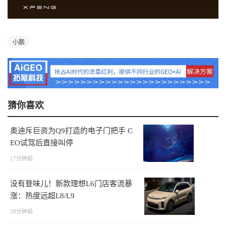
小鹏
猜你喜欢
奥迪斥巨资为Q9打造的电子门把手 C
EO试驾后直接叫停
17分钟前
没有登味儿！新款理想L6门店客流暴
涨：热度远超L8/L9
28分钟前