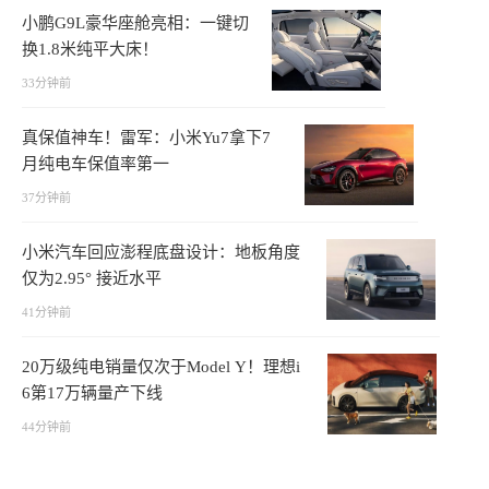
小鹏G9L豪华座舱亮相：一键切
换1.8米纯平大床！
33分钟前
真保值神车！雷军：小米Yu7拿下7
月纯电车保值率第一
37分钟前
小米汽车回应澎程底盘设计：地板角度
仅为2.95° 接近水平
41分钟前
20万级纯电销量仅次于Model Y！理想i
6第17万辆量产下线
44分钟前