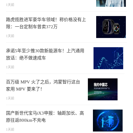
1天前
路虎揽胜进军豪华车领域！称价格没有上
限：一台定制车曾卖372万
1天前
承诺5年至少推30款新能源车！上汽通用
放话：绝不做速成车
1天前
百万级 MPV 火了之后，鸿蒙智行这台
家用 MPV 要来了！
1天前
国产新世代宝马iX3申报：轴距加长、高
原往返800km不充电
1天前