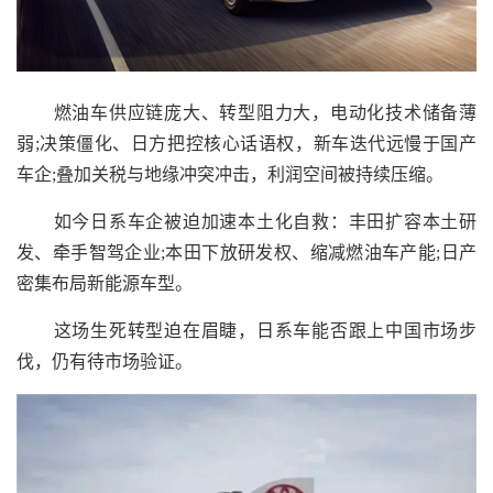
燃油车供应链庞大、转型阻力大，电动化技术储备薄
弱;决策僵化、日方把控核心话语权，新车迭代远慢于国产
车企;叠加关税与地缘冲突冲击，利润空间被持续压缩。
如今日系车企被迫加速本土化自救：丰田扩容本土研
发、牵手智驾企业;本田下放研发权、缩减燃油车产能;日产
密集布局新能源车型。
这场生死转型迫在眉睫，日系车能否跟上中国市场步
伐，仍有待市场验证。