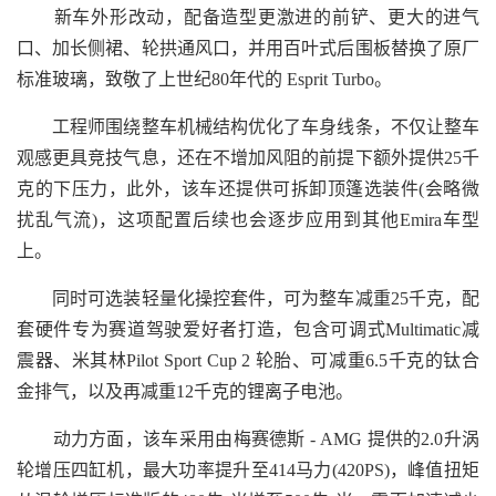
新车外形改动，配备造型更激进的前铲、更大的进气
口、加长侧裙、轮拱通风口，并用百叶式后围板替换了原厂
标准玻璃，致敬了上世纪80年代的 Esprit Turbo。
工程师围绕整车机械结构优化了车身线条，不仅让整车
观感更具竞技气息，还在不增加风阻的前提下额外提供25千
克的下压力，此外，该车还提供可拆卸顶篷选装件(会略微
扰乱气流)，这项配置后续也会逐步应用到其他Emira车型
上。
同时可选装轻量化操控套件，可为整车减重25千克，配
套硬件专为赛道驾驶爱好者打造，包含可调式Multimatic减
震器、米其林Pilot Sport Cup 2 轮胎、可减重6.5千克的钛合
金排气，以及再减重12千克的锂离子电池。
动力方面，该车采用由梅赛德斯 - AMG 提供的2.0升涡
轮增压四缸机，最大功率提升至414马力(420PS)，峰值扭矩