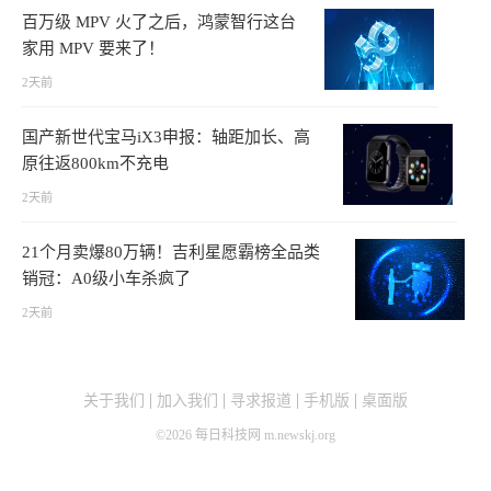
百万级 MPV 火了之后，鸿蒙智行这台
家用 MPV 要来了！
2天前
国产新世代宝马iX3申报：轴距加长、高
原往返800km不充电
2天前
21个月卖爆80万辆！吉利星愿霸榜全品类
销冠：A0级小车杀疯了
2天前
关于我们
加入我们
寻求报道
手机版
桌面版
©
2026
每日科技网 m.newskj.org