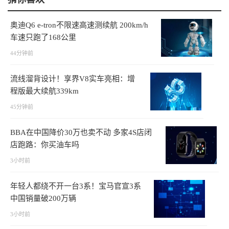
奥迪Q6 e-tron不限速高速测续航 200km/h
车速只跑了168公里
44分钟前
流线溜背设计！享界V8实车亮相：增
程版最大续航339km
45分钟前
BBA在中国降价30万也卖不动 多家4S店闭
店跑路：你买油车吗
3小时前
年轻人都绕不开一台3系！宝马官宣3系
中国销量破200万辆
3小时前