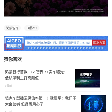
鸿蒙智行
问界M7
猜你喜欢
鸿蒙智行首款FUV 智界RX实车曝光：
低趴犀利主打高颜值
1天前
坦克车型插混保值率第一！魏建军：我们不
太会营销 但品质用心了
1天前