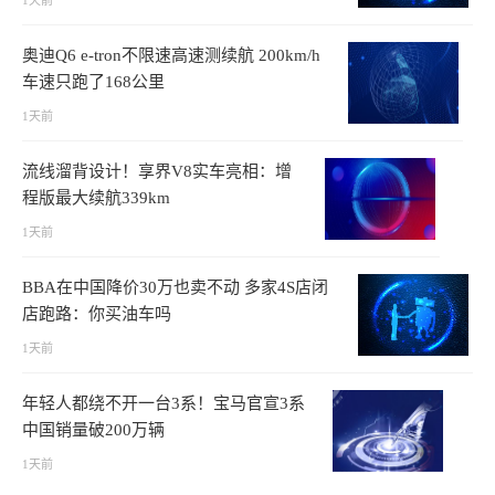
奥迪Q6 e-tron不限速高速测续航 200km/h
车速只跑了168公里
1天前
流线溜背设计！享界V8实车亮相：增
程版最大续航339km
1天前
BBA在中国降价30万也卖不动 多家4S店闭
店跑路：你买油车吗
1天前
年轻人都绕不开一台3系！宝马官宣3系
中国销量破200万辆
1天前