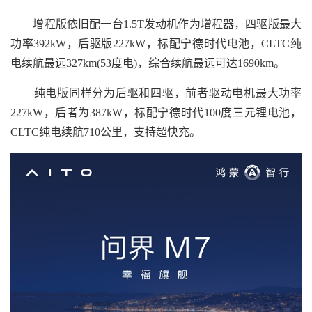
增程版依旧配一台1.5T发动机作为增程器，四驱版最大
功率392kW，后驱版227kW，标配宁德时代电池，CLTC纯
电续航最远327km(53度电)，综合续航最远可达1690km。
纯电版同样分为后驱和四驱，前者驱动电机最大功率
227kW，后者为387kW，标配宁德时代100度三元锂电池，
CLTC纯电续航710公里，支持超快充。