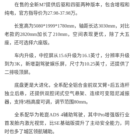
在售的全新M7提供后驱和四驱两种版本，包含增程和
纯电，官方指导价为27.98-37.98万。
长宽高为5080*1999*1780mm，轴距长达3030mm，对比
老款的2820mm加长了210mm，空间表现更优，除了大五
座，还可选择六座版。
车内升级，中控屏从15.6升级为16.1英寸，分辨率升级
到为3K，新增副驾驶娱乐屏，尺寸为10.25英寸，还提供了
二排吸顶屏。
底盘更是大进化，全系配全铝合金前双叉臂+后五连杆
独立后悬，还提供双腔闭式空气悬架、连续可变阻尼减振
器，支持5档高度可调，调节范围80mm。
全系配华为乾崑ADS 4辅助驾驶，其中Pro增强版行业
首发舱内激光视觉，比SE基础版提升了主动安全能力，同
时也多了城区领航辅助。