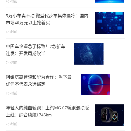
4小时前
5万小车卖不动 微型代步车集体遇冷：国内
市场40万元以上抢着买
4小时前
中国车企逼急了标致！7款新车
连发：开发周期砍半
7小时前
阿维塔高管谈和华为合作：当下最
优但不代表永远绑定
7小时前
年轻人的纯血轿跑！上汽MG 07轿跑混动版
上线：综合续航1745km
7小时前