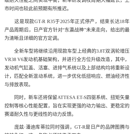
级耐久性能之间实现平衡，新车研发调校周期大幅延长，上
市时间也较此前预期有所推迟。
这是现款GT-R R35于2025年正式停产，结束长达18年
产品周期后，日产官方针对“东瀛战神”未来走向，给出的最
为清晰且详细的官方定调。
全新车型将继续沿用现款车型上经典的3.8T双涡轮增压
VR38 V6发动机基础架构，并进行全方位升级改造，其中，
发动机气缸盖、活塞、进排气系统以及上部结构均将重新设
计，匹配全新混动系统，进一步优化低扭响应、燃油经济性
与排放表现。
同时，新车还将保留ATTESA ET-S四驱系统、扭矩矢量
控制等核心性能配置，旨在实现更强的动力输出、更稳定的
赛道耐久性与更线性的动力反馈。
庞兹·潘迪库蒂拉同时强调，GT-R是日产的品牌图腾与