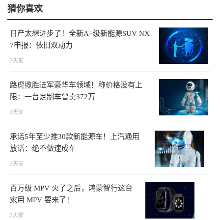
猜你喜欢
日产太想进步了！全新A+级新能源SUV NX
7申报：依旧双动力
2天前
路虎揽胜进军豪华车领域！称价格没有上
限：一台定制车曾卖372万
2天前
承诺5年至少推30款新能源车！上汽通用
放话：绝不做速成车
2天前
百万级 MPV 火了之后，鸿蒙智行这台
家用 MPV 要来了！
2天前