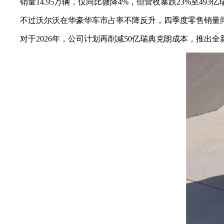
销量14.95万辆，仅同比微降4%，但营收暴跌23%至49
不过沃尔沃在华豪华车市占率不降反升，四季度零售销量同比
对于2026年，公司计划再削减50亿瑞典克朗成本，推出全新电