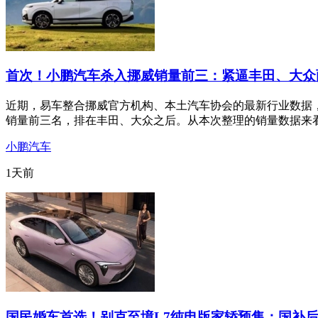
首次！小鹏汽车杀入挪威销量前三：紧逼丰田、大众
近期，易车整合挪威官方机构、本土汽车协会的最新行业数据，
销量前三名，排在丰田、大众之后。从本次整理的销量数据来
小鹏汽车
1天前
国民婚车首选！别克至境L7纯电版家轿预售：国补后