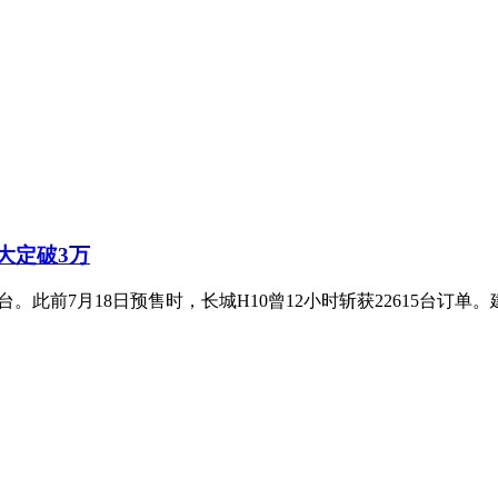
大定破3万
。此前7月18日预售时，长城H10曾12小时斩获22615台订单。建议