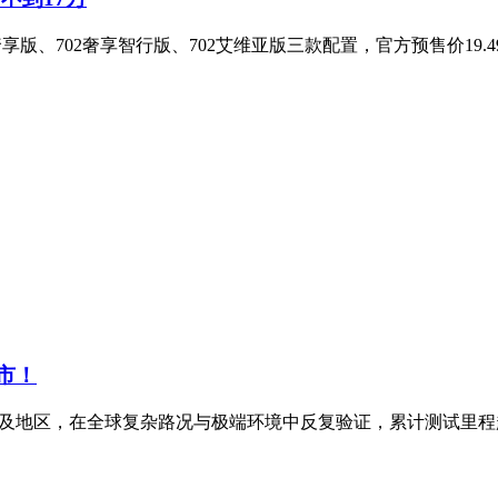
版、702奢享智行版、702艾维亚版三款配置，官方预售价19.49
上市！
家及地区，在全球复杂路况与极端环境中反复验证，累计测试里程超