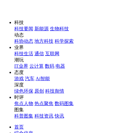
科技
科技要闻
新能源
生物科技
动态
科协动态
地方科技
科学探索
业界
科技生活
通信
互联网
潮玩
IT业界
云计算
数码
电器
态度
游戏
汽车
Ai智能
深度
绿色环保
原创
科技舆情
时评
焦点人物
热点聚焦
数码图集
图集
科普图集
科技资讯
快讯
首页