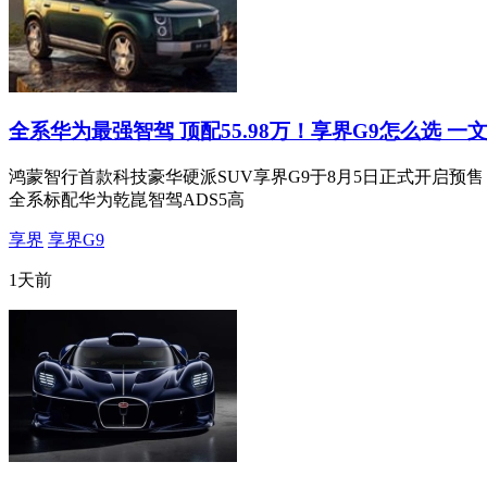
全系华为最强智驾 顶配55.98万！享界G9怎么选 一
鸿蒙智行首款科技豪华硬派SUV享界G9于8月5日正式开启预售，推出M
全系标配华为乾崑智驾ADS5高
享界
享界G9
1天前