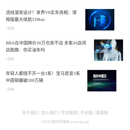
流线溜背设计！享界V8实车亮相：增
程版最大续航339km
1天前
BBA在中国降价30万也卖不动 多家4S店闭
店跑路：你买油车吗
1天前
年轻人都绕不开一台3系！宝马官宣3系
中国销量破200万辆
1天前
关于我们
加入我们
寻求报道
手机版
桌面版
©
2026
每日科技网 m.newskj.org