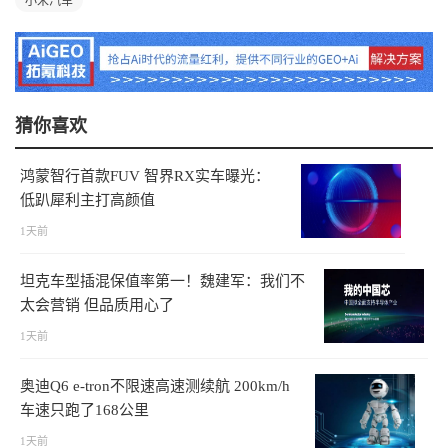
小米汽车
猜你喜欢
鸿蒙智行首款FUV 智界RX实车曝光：
低趴犀利主打高颜值
1天前
坦克车型插混保值率第一！魏建军：我们不
太会营销 但品质用心了
1天前
奥迪Q6 e-tron不限速高速测续航 200km/h
车速只跑了168公里
1天前