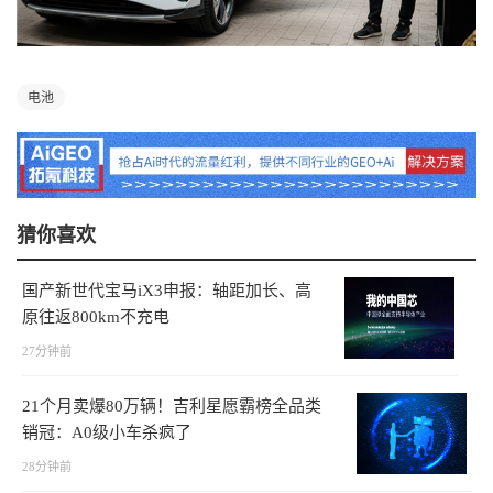
电池
猜你喜欢
国产新世代宝马iX3申报：轴距加长、高
原往返800km不充电
27分钟前
21个月卖爆80万辆！吉利星愿霸榜全品类
销冠：A0级小车杀疯了
28分钟前