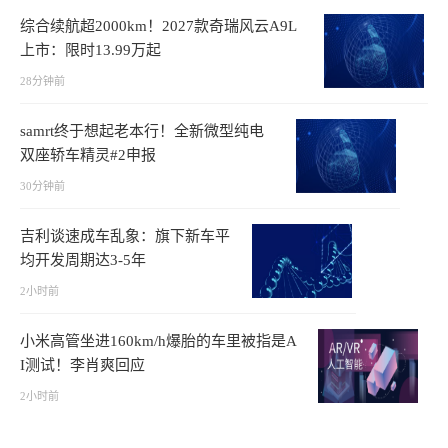
综合续航超2000km！2027款奇瑞风云A9L
上市：限时13.99万起
28分钟前
samrt终于想起老本行！全新微型纯电
双座轿车精灵#2申报
30分钟前
吉利谈速成车乱象：旗下新车平
均开发周期达3-5年
2小时前
小米高管坐进160km/h爆胎的车里被指是A
I测试！李肖爽回应
2小时前