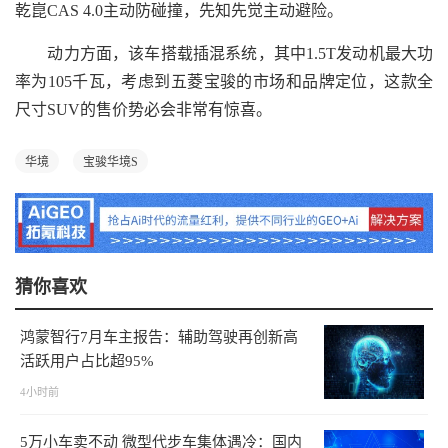
乾崑CAS 4.0主动防碰撞，先知先觉主动避险。
动力方面，该车搭载插混系统，其中1.5T发动机最大功
率为105千瓦，考虑到五菱宝骏的市场和品牌定位，这款全
尺寸SUV的售价势必会非常有惊喜。
华境
宝骏华境S
猜你喜欢
鸿蒙智行7月车主报告：辅助驾驶再创新高
活跃用户占比超95%
4小时前
5万小车卖不动 微型代步车集体遇冷：国内