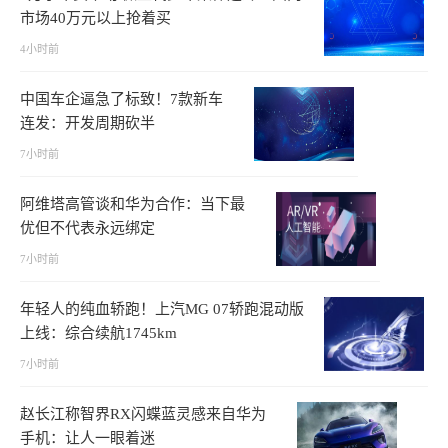
市场40万元以上抢着买
4小时前
中国车企逼急了标致！7款新车
连发：开发周期砍半
7小时前
阿维塔高管谈和华为合作：当下最
优但不代表永远绑定
7小时前
年轻人的纯血轿跑！上汽MG 07轿跑混动版
上线：综合续航1745km
7小时前
赵长江称智界RX闪蝶蓝灵感来自华为
手机：让人一眼着迷