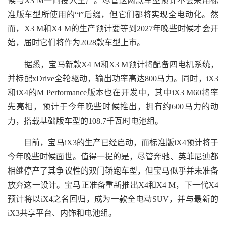
候与X3 M一同投入生产。尽管这两款车型预计不会采用标
准版车型所使用的“i”后缀，但它们都将实现全电动化。然
而，X3 M和X4 M的生产预计要等到2027年晚些时候才会开
始，届时它们将作为2028款车型上市。
据悉，宝马新款X4 M和X3 M预计将配备四电机系统，
并标配xDrive全轮驱动，输出功率高达800马力。同时，iX3
和iX4的M Performance版本也在开发中，其中iX3 M60将率
先亮相，预计于今年晚些时候推出，拥有约600马力的动
力，搭载基础版车型的108.7千瓦时电池组。
目前，宝马iX3的生产已经启动，而标准版iX4预计将于
今年晚些时候面世。值得一提的是，尽管奔驰、英菲尼迪都
相继停产了其争议性的双门轿跑车型，但宝马似乎并未准备
放弃这一设计。宝马正准备重新推出X4和X4 M，下一代X4
预计将以iX4之名回归，成为一款全电动SUV，并与最新的
iX3共享平台、内饰和电池组。