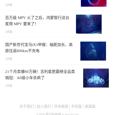
2天前
百万级 MPV 火了之后，鸿蒙智行这台
家用 MPV 要来了！
2天前
国产新世代宝马iX3申报：轴距加长、高
原往返800km不充电
2天前
21个月卖爆80万辆！吉利星愿霸榜全品类
销冠：A0级小车杀疯了
2天前
关于我们
加入我们
寻求报道
手机版
桌面版
©
2026
每日科技网 m.newskj.org