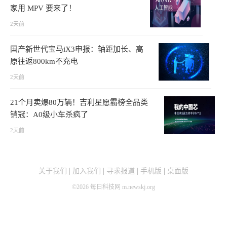
家用 MPV 要来了！
2天前
国产新世代宝马iX3申报：轴距加长、高
原往返800km不充电
2天前
21个月卖爆80万辆！吉利星愿霸榜全品类
销冠：A0级小车杀疯了
2天前
关于我们
加入我们
寻求报道
手机版
桌面版
©
2026
每日科技网 m.newskj.org