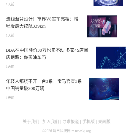
1天前
流线溜背设计！享界V8实车亮相：增
程版最大续航339km
1天前
BBA在中国降价30万也卖不动 多家4S店闭
店跑路：你买油车吗
1天前
年轻人都绕不开一台3系！宝马官宣3系
中国销量破200万辆
1天前
关于我们
加入我们
寻求报道
手机版
桌面版
©
2026
每日科技网 m.newskj.org