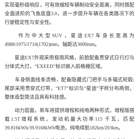
实现毫秒级响应，可有效缩短车辆制动安全距离，同时搭配
全面进阶的飞鱼底盘3.0，进一步提升车辆在各类路况下的
行驶稳定性与安全性。
作为中大型SUV，星途EX7车身长宽高为
4988/1975/1710(1702)mm，轴距达3000mm。
星途EX7外观采用极简风格，前脸配备贯穿式日行灯与
分体式大灯，“EXEED”标识嵌入前格栅区域。
车身侧面线条流畅，配备隐藏式门把手与多辐式轮毂;
尾部采用贯穿式灯带，“ET7”标识与“星途”字样分布两侧，
整体造型简洁且具有科技感。
动力层面，新车将提供增程和纯电两种形式，增程版搭
载1.5T增程系统，发动机最大功率115 千瓦，匹配
39.816kWh/39.9168kWh电池，纯电续航182km/203km。