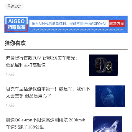
星途EX7
猜你喜欢
鸿蒙智行首款FUV 智界RX实车曝光：
低趴犀利主打高颜值
1天前
坦克车型插混保值率第一！魏建军：我们不
太会营销 但品质用心了
1天前
奥迪Q6 e-tron不限速高速测续航 200km/h
车速只跑了168公里