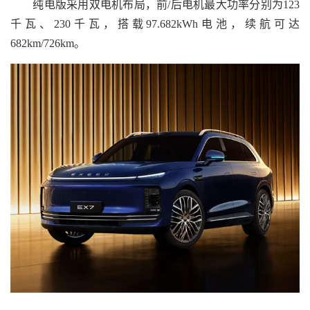
纯电版采用双电机布局，前/后电机最大功率分别为123
千瓦、230千瓦，搭载97.682kWh电池，续航可达
682km/726km。