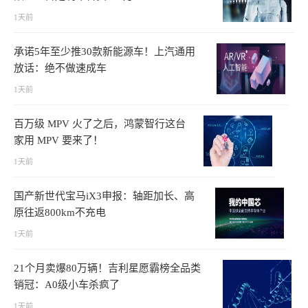
1天前
承诺5年至少推30款新能源车！上汽通用
放话：绝不做速成车
1天前
百万级 MPV 火了之后，鸿蒙智行这台
家用 MPV 要来了！
1天前
国产新世代宝马iX3申报：轴距加长、高
原往返800km不充电
1天前
21个月卖爆80万辆！吉利星愿霸榜全品类
销冠：A0级小车杀疯了
1天前