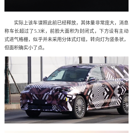
实际上该车谍照此前已经释放，其体量非常庞大，消息
称车长超过了5.3米，前脸大面积为封闭式，下方设有主动
式进气格栅，似乎并未采用分体式灯组，转向灯为竖条状，
但面积确实小了点。