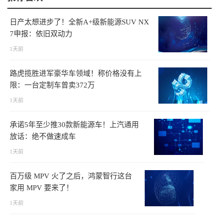
日产太想进步了！全新A+级新能源SUV NX
7申报：依旧双动力
1天前
路虎揽胜进军豪华车领域！称价格没有上
限：一台定制车曾卖372万
1天前
承诺5年至少推30款新能源车！上汽通用
放话：绝不做速成车
1天前
百万级 MPV 火了之后，鸿蒙智行这台
家用 MPV 要来了！
1天前