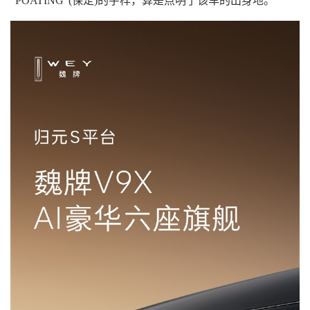
“POATING”(保定)的字样，算是点明了该车的出身地。