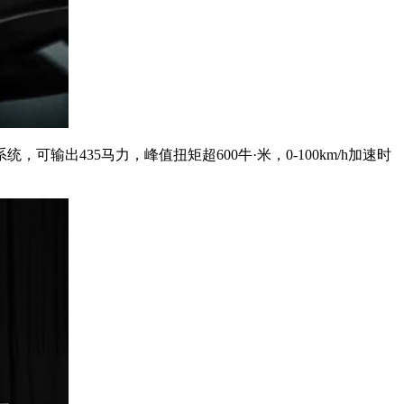
435马力，峰值扭矩超600牛·米，0-100km/h加速时