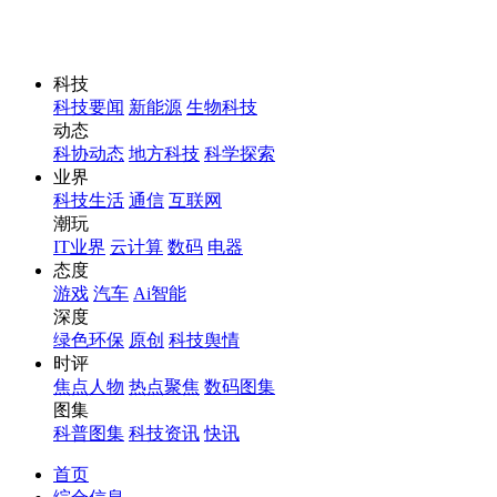
科技
科技要闻
新能源
生物科技
动态
科协动态
地方科技
科学探索
业界
科技生活
通信
互联网
潮玩
IT业界
云计算
数码
电器
态度
游戏
汽车
Ai智能
深度
绿色环保
原创
科技舆情
时评
焦点人物
热点聚焦
数码图集
图集
科普图集
科技资讯
快讯
首页