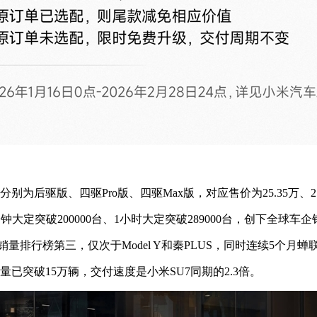
驱版、四驱Pro版、四驱Max版，对应售价为25.35万、27.9
定突破200000台、1小时大定突破289000台，创下全球车
排行榜第三，仅次于Model Y和秦PLUS，同时连续5个月蝉
突破15万辆，交付速度是小米SU7同期的2.3倍。