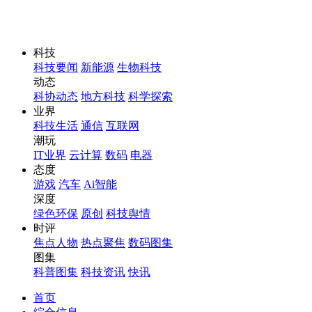
科技
科技要闻
新能源
生物科技
动态
科协动态
地方科技
科学探索
业界
科技生活
通信
互联网
潮玩
IT业界
云计算
数码
电器
态度
游戏
汽车
Ai智能
深度
绿色环保
原创
科技舆情
时评
焦点人物
热点聚焦
数码图集
图集
科普图集
科技资讯
快讯
首页