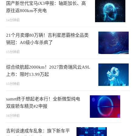
国产新世代宝马iX3申报：轴距加长、高
原往返800km不充电
14分钟前
21个月卖爆80万辆！吉利星愿霸榜全品类
销冠：A0级小车杀疯了
15分钟前
综合续航超2000km！2027款奇瑞风云A9L
上市：限时13.99万起
15分钟前
samrt终于想起老本行！全新微型纯电
双座轿车精灵#2申报
16分钟前
吉利谈速成车乱象：旗下新车平