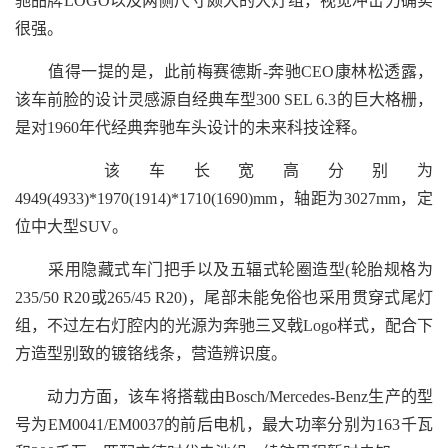
驰品牌LOGO以及两侧尺寸颇大的大灯组，视觉冲击力确实
很强。
值得一提的是，此前梅赛德斯-奔驰CEO康林松透露，
该车前脸的设计灵感源自经典车型300 SEL 6.3的巨大格栅，
是对1960年代经典奔驰车头设计的未来科技诠释。
该车长宽高分别为
4949(4933)*1970(1914)*1710(1690)mm，轴距为3027mm，定
位中大型SUV。
采用隐藏式车门把手以及五辐式轮圈造型(轮胎规格为
235/50 R20或265/45 R20)，尾部未能免俗也采用贯穿式尾灯
组，不过左右灯腔内的光源为奔驰三叉戟Logo样式，配合下
方造型别致的镀铬线条，营造辨识度。
动力方面，该车将搭载由Bosch/Mercedes-Benz生产的型
号为EM0041/EM0037的前后电机，最大功率分别为163千瓦