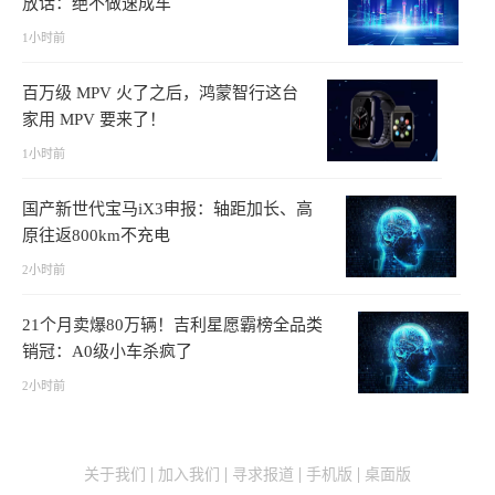
放话：绝不做速成车
1小时前
百万级 MPV 火了之后，鸿蒙智行这台
家用 MPV 要来了！
1小时前
国产新世代宝马iX3申报：轴距加长、高
原往返800km不充电
2小时前
21个月卖爆80万辆！吉利星愿霸榜全品类
销冠：A0级小车杀疯了
2小时前
关于我们
加入我们
寻求报道
手机版
桌面版