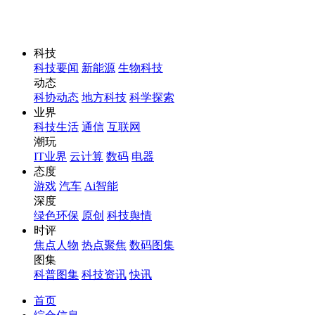
科技
科技要闻
新能源
生物科技
动态
科协动态
地方科技
科学探索
业界
科技生活
通信
互联网
潮玩
IT业界
云计算
数码
电器
态度
游戏
汽车
Ai智能
深度
绿色环保
原创
科技舆情
时评
焦点人物
热点聚焦
数码图集
图集
科普图集
科技资讯
快讯
首页