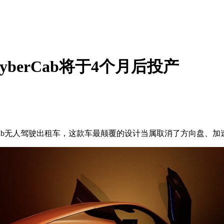
berCab将于4个月后投产
rCab无人驾驶出租车，这款车最颠覆的设计当属取消了方向盘、