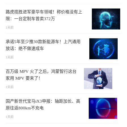
路虎揽胜进军豪华车领域！称价格没有上
限：一台定制车曾卖372万
1天前
承诺5年至少推30款新能源车！上汽通用
放话：绝不做速成车
1天前
百万级 MPV 火了之后，鸿蒙智行这台
家用 MPV 要来了！
1天前
国产新世代宝马iX3申报：轴距加长、高
原往返800km不充电
1天前