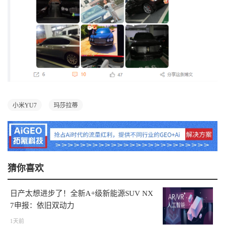
小米YU7
玛莎拉蒂
猜你喜欢
日产太想进步了！全新A+级新能源SUV NX
7申报：依旧双动力
1天前