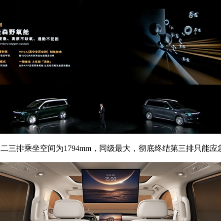
二三排乘坐空间为1794mm，同级最大，彻底终结第三排只能应