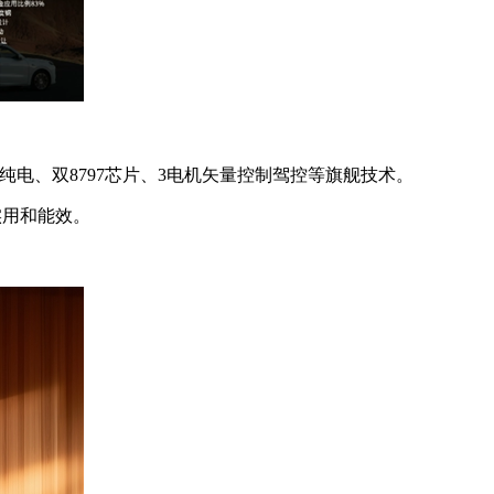
电、双8797芯片、3电机矢量控制驾控等旗舰技术。
实用和能效。