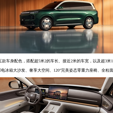
身配色，搭配超5米2的车长、接近2米的车宽，以及超3米1
冰箱大沙发、奢享大空间、120°完美姿态零重力座椅、全粒