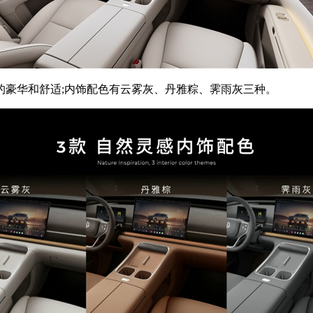
豪华和舒适;内饰配色有云雾灰、丹雅粽、霁雨灰三种。