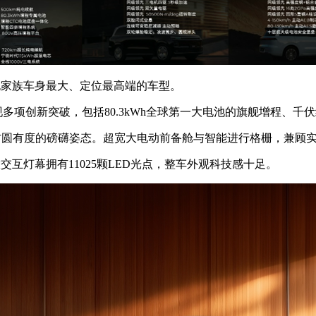
跑家族车身最大、定位最高端的车型。
创新突破，包括80.3kWh全球第一大电池的旗舰增程、千伏纯
方圆有度的磅礴姿态。超宽大电动前备舱与智能进行格栅，兼顾
互灯幕拥有11025颗LED光点，整车外观科技感十足。