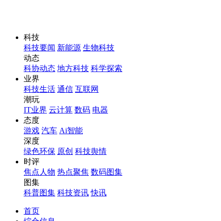
科技
科技要闻
新能源
生物科技
动态
科协动态
地方科技
科学探索
业界
科技生活
通信
互联网
潮玩
IT业界
云计算
数码
电器
态度
游戏
汽车
Ai智能
深度
绿色环保
原创
科技舆情
时评
焦点人物
热点聚焦
数码图集
图集
科普图集
科技资讯
快讯
首页