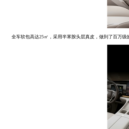
全车软包高达25㎡，采用半苯胺头层真皮，做到了百万级的