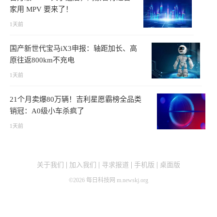
家用 MPV 要来了！
1天前
国产新世代宝马iX3申报：轴距加长、高
原往返800km不充电
1天前
21个月卖爆80万辆！吉利星愿霸榜全品类
销冠：A0级小车杀疯了
1天前
关于我们
加入我们
寻求报道
手机版
桌面版
©
2026
每日科技网 m.newskj.org