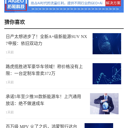
猜你喜欢
日产太想进步了！全新A+级新能源SUV NX
7申报：依旧双动力
1天前
路虎揽胜进军豪华车领域！称价格没有上
限：一台定制车曾卖372万
1天前
承诺5年至少推30款新能源车！上汽通用
放话：绝不做速成车
1天前
百万级 MPV 火了之后，鸿蒙智行这台