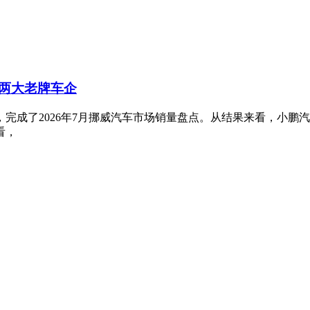
两大老牌车企
完成了2026年7月挪威汽车市场销量盘点。从结果来看，小鹏
看，