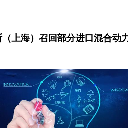
斯（上海）召回部分进口混合动