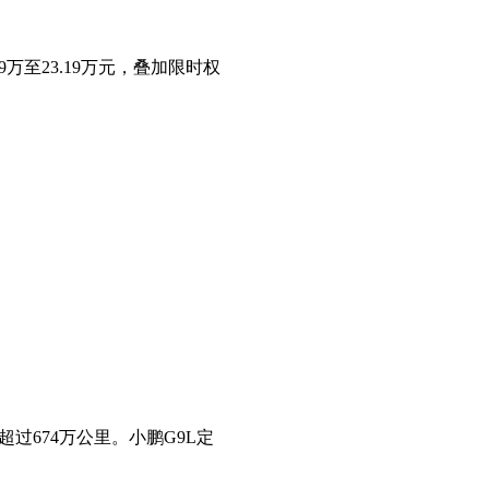
万至23.19万元，叠加限时权
过674万公里。小鹏G9L定