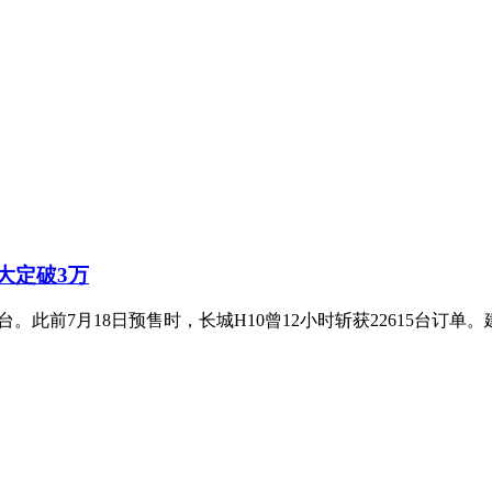
大定破3万
。此前7月18日预售时，长城H10曾12小时斩获22615台订单。建议