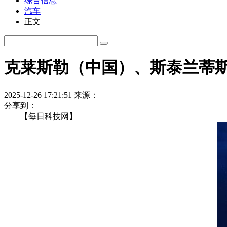
综合信息
汽车
正文
克莱斯勒（中国）、斯泰兰蒂
2025-12-26 17:21:51
来源：
分享到：
【每日科技网】