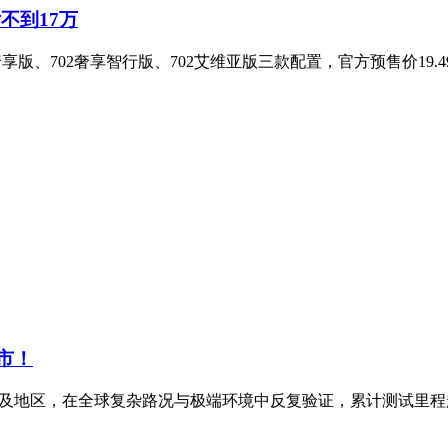
不到17万
版、702奢享智行版、702艾维亚版三款配置，官方预售价19.49
上市！
家及地区，在全球复杂路况与极端环境中反复验证，累计测试里程超