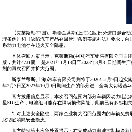
【克莱斯勒(中国)、斯泰兰蒂斯(上海)召回部分进口混合动力
理条例》和《缺陷汽车产品召回管理条例实施办法》要求，向国
系动力电池存在起火安全隐患。
具体召回方案显示，克莱斯勒(中国)汽车销售有限公司自即日起启动召
版，共计4731辆;二是2021年1月13日至2023年3月31日期间
划的再次召回并扩大范围。
斯泰兰蒂斯(上海)汽车有限公司则将于2026年2月9日起实施召回
年2月3日至2023年10月9日期间生产的部分进口全新大切诺基4x
官方披露信息显示，本次召回范围内部分车辆因动力电池内
星SDI生产，电池组可能存在隔膜损伤风险，此前已有多起相关
针对上述安全隐患，两家企业将为召回范围内的车辆免费刷新
此彻底消除安全隐患。
官方特别给出应急处置提示：在完成动力电池控制模块新版