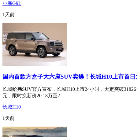
小鹏G9L
1天前
国内首款方盒子大六座SUV卖爆！长城H10上市首日
长城哈弗SUV官方宣布，长城H10上市24小时，大定突破31826台
元，限时换新价20.18万至2
长城H10
1天前