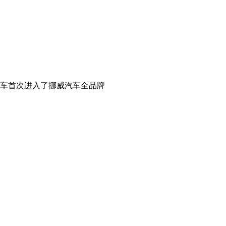
汽车首次进入了挪威汽车全品牌