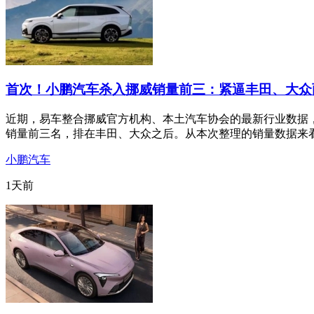
首次！小鹏汽车杀入挪威销量前三：紧逼丰田、大众
近期，易车整合挪威官方机构、本土汽车协会的最新行业数据，
销量前三名，排在丰田、大众之后。从本次整理的销量数据来
小鹏汽车
1天前