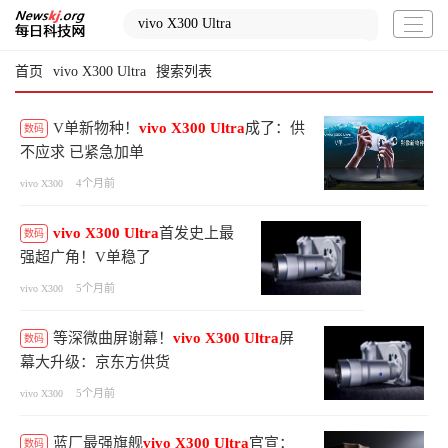
首页
vivo X300 Ultra
搜索列表
V单新物种！
vivo
X300
Ultra
成了：供
数码
不应求 已紧急加单
4个月前
vivo X300
vivo
X300
Ultra
首发史上最
数码
强超广角！V单稳了
5个月前
vivo X300
等深微曲屏谢幕！
vivo
X300
Ultra
屏
数码
幕大升级：京东方供货
5个月前
vivo X300
蓝厂最强旗舰
vivo
X300
Ultra
官宣：
数码