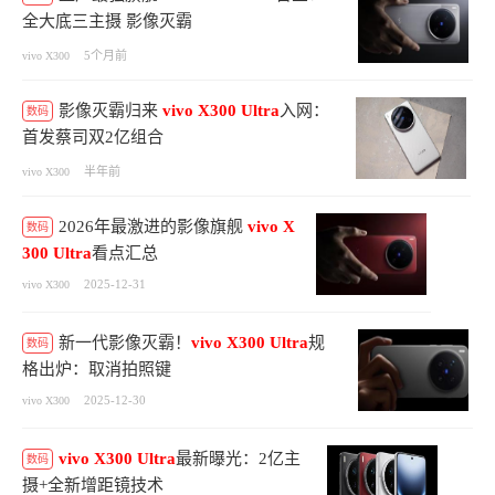
全大底三主摄 影像灭霸
5个月前
vivo X300
影像灭霸归来
vivo
X300
Ultra
入网：
数码
首发蔡司双2亿组合
半年前
vivo X300
2026年最激进的影像旗舰
vivo
X
数码
300
Ultra
看点汇总
2025-12-31
vivo X300
新一代影像灭霸！
vivo
X300
Ultra
规
数码
格出炉：取消拍照键
2025-12-30
vivo X300
vivo
X300
Ultra
最新曝光：2亿主
数码
摄+全新增距镜技术