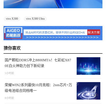
vivo X300
vivo X300 Ultra
猜你喜欢
国产颗粒DDR5冲上8800MT/s！七彩虹X87
0E白火神助力创下新纪录
5小时前
荣耀WIN2系列最快10月亮相：2nm芯片+万
级电池组合同档唯一
8小时前