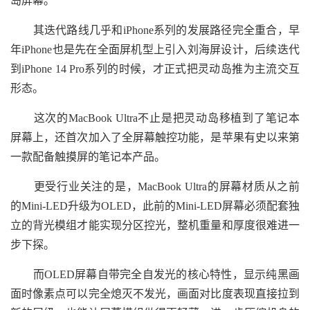
岛屏幕。
其迭代路线几乎和iPhone系列的发展路径完全重合，早
年iPhone也是先在全面屏机型上引入刘海屏设计，后续迭代
到iPhone 14 Pro系列的时候，才正式把灵动岛推为主流交互
形态。
这次的MacBook Ultra不止是把灵动岛移植到了笔记本
屏幕上，还首次加入了全屏幕触控功能，是苹果有史以来第
一款配备触摸屏的笔记本产品。
更受行业关注的是，MacBook Ultra的屏幕材质从之前
的Mini-LED升级为OLED，此前的Mini-LED屏幕必须配套独
立的背光模组才能实现分区控光，整机重量和厚度很难进一
步下探。
而OLED屏幕自带完全自发光的核心特性，显示纯黑画
面时像素点可以完全熄灭不发光，画面对比度表现直接拉到