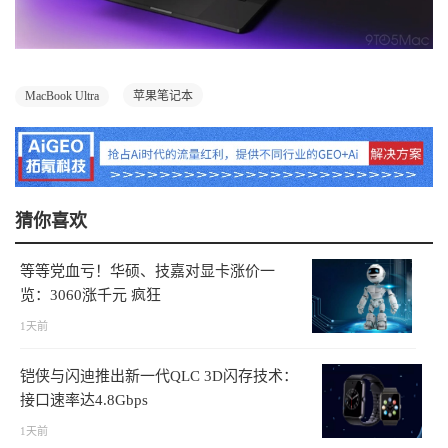
MacBook Ultra
苹果笔记本
猜你喜欢
等等党血亏！华硕、技嘉对显卡涨价一
览：3060涨千元 疯狂
1天前
铠侠与闪迪推出新一代QLC 3D闪存技术：
接口速率达4.8Gbps
1天前