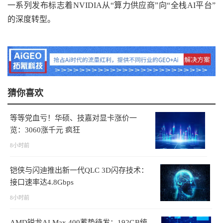
一系列发布标志着NVIDIA从“算力供应商”向“全栈AI平台”
的深度转型。
猜你喜欢
等等党血亏！华硕、技嘉对显卡涨价一
览：3060涨千元 疯狂
8小时前
铠侠与闪迪推出新一代QLC 3D闪存技术：
接口速率达4.8Gbps
8小时前
AMD锐龙AI Max 400蓄势待发：192GB统