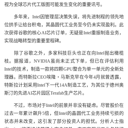
视为全球芯片代工版图可能发生变化的重要讯号。
多年来，Intel因管理层决策失误，将先进制程的领先地
位拱手让给台积电，其晶圆代工业务至今仍未实现盈利。此
次获得谷歌的核心AI芯片订单，无疑是Intel重振制造业务，
实现战略转型的重要里程碑。
除了谷歌之外，多家科技巨头也正在向Intel抛出橄榄
枝。据报道，NVIDIA虽尚未正式下单，但已在评估利用
Intel的技术，制造一款将四颗GPU整合为单一单元的全新处
理器。而特斯拉CEO埃隆・马斯克早在今年4月就曾透露，
特斯拉计划采用Intel下一代14A制造工艺，为其位于德州奥
斯汀的先进AI芯片园区Terafab生产芯片。
不过，市场对于Intel的前景并非没有疑虑。尽管股价在
过去一年累计飙升5倍，但Intel的晶圆代工业务持续亏损的
状态并未改变，这引发了部分投资人的担忧。分析人士指