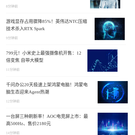
8分钟前
游戏显存占用骤降85%！英伟达NTC压缩
技术杀入RTX Spark
9分钟前
799元！小米史上最强摄像机开售：12
倍变焦 自带大模型
11分钟前
千问办公20天极速上架鸿蒙电脑！鸿蒙电
脑生态迎来Agent热潮
12分钟前
一台屏三种刷新率！AOC电竞屏上市：最
高500Hz、售价2180元
14分钟前