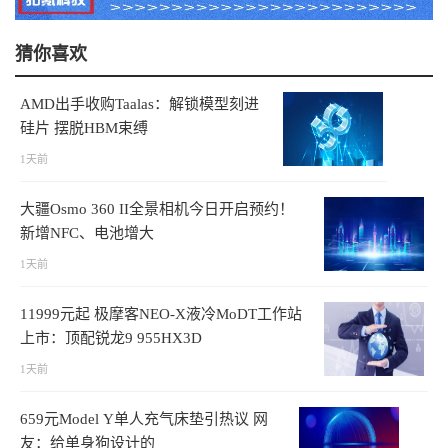
猜你喜欢
AMD出手收购Taalas：解锁模型刻进
硅片 摆脱HBM束缚
1天前
大疆Osmo 360 II全景相机今日开启预约！
新增NFC、电池增大
1天前
11999元起 极摩客NEO-X液冷MoDT工作站
上市：顶配锐龙9 955HX3D
1天前
659元Model Y单人充气床垫引热议 网
友：给单身狗设计的