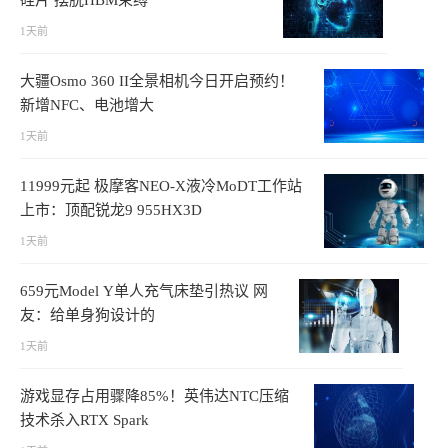
硅片 摆脱HBM束缚
1天前
大疆Osmo 360 II全景相机今日开启预约！
新增NFC、电池增大
1天前
11999元起 极摩客NEO-X液冷MoDT工作站
上市：顶配锐龙9 955HX3D
1天前
659元Model Y单人充气床垫引热议 网
友：给单身狗设计的
1天前
游戏显存占用骤降85%！英伟达NTC压缩
技术杀入RTX Spark