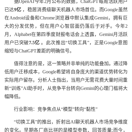
据OpenAI今年2月公布的数据，ChatGPT每周活跃用户
已达
9亿
，稳居消费级聊天机器人市场首位。而Google虽然
在Android设备和Chrome浏览器中默认集成Gemini，拥有巨
大的分发优势，但在用户心智层面仍落后于对手。今年2
月，Alphabet在第四季度财报电话会上透露，Gemini月活跃
用户已突破
7.5亿
。此次推出“切换工具”，正是Google意图
缩短与ChatGPT差距的明确信号。
值得注意的是，这一策略并非单纯的功能叠加。通过降
低用户迁移成本，Google希望将自身庞大的渠道优势转化为
实际用户留存。分析人士指出，当用户无需花费大量时间重
新“训练”AI助手时，从竞争平台转向Gemini的心理门槛将大
幅降低。
行业影响：竞争焦点从“模型”转向“黏性”
“切换工具”的推出，折射出AI聊天机器人市场竞争维度
的变化。早期各厂商比拼的是模型参数、回答质量;而今，