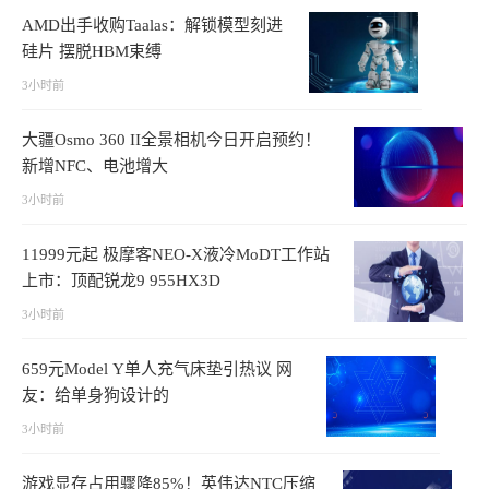
AMD出手收购Taalas：解锁模型刻进
硅片 摆脱HBM束缚
3小时前
大疆Osmo 360 II全景相机今日开启预约！
新增NFC、电池增大
3小时前
11999元起 极摩客NEO-X液冷MoDT工作站
上市：顶配锐龙9 955HX3D
3小时前
659元Model Y单人充气床垫引热议 网
友：给单身狗设计的
3小时前
游戏显存占用骤降85%！英伟达NTC压缩