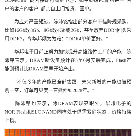
ODM/CM厂商对接即可满足下游，如今终端PC品牌甚至"客
户的客户的客户"都亲自上门抢货、圈单。
为应对严重短缺，陈沛铭指出部分客户不惜降规采购，
比如16Gb改8Gb、8Gb改4Gb或2Gb，甚至放弃DDR4回头采
用DDR3，令华邦颇为为难：“DDR4单价更好。”
华邦电子目前正努力加快提升高雄路竹工厂的产能，陈
沛铭表示，DRAM新设备预计在5至6月安装完成，Flash产
能则预计比DRAM更早开始产出。
“不仅今年的产能已全部售罄，未来新增的产能也被预
购一空，订单可见度一直延伸到2028年。”
陈沛铭也表示，除DRAM表现亮眼外，华邦电子的
NOR Flash和SLC NAND同样处于供需紧俏状态，价格持续
上扬。