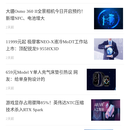
大疆Osmo 360 II全景相机今日开启预约！
新增NFC、电池增大
2天前
11999元起 极摩客NEO-X液冷MoDT工作站
上市：顶配锐龙9 955HX3D
2天前
659元Model Y单人充气床垫引热议 网
友：给单身狗设计的
2天前
游戏显存占用骤降85%！英伟达NTC压缩
技术杀入RTX Spark
2天前